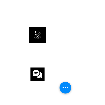
WATCHES
SONNERIE offers brand new
UHRWERK
and 100% original watches.
UHRWERK Automatik
KALIBER MT5813
GANGRESERVE 70 h
INTERNATIONAL
ARMBAND
WARRANTY
ARMBAND Leder
ARMBANDFARBE Schwarz
SCHLIESSE Faltschliesse
CUSTOMER
FUNKTIONEN
SERVICE
Chronograph, Datum
WEITERE DETAILS