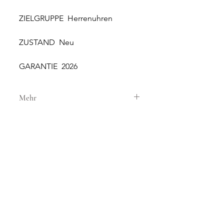
ZIELGRUPPE Herrenuhren
ZUSTAND Neu
GARANTIE 2026
Mehr
GEHÄUSE
GEHÄUSEMATERIAL Stahl
GEHÄUSEDURCHMESSER 41 mm
WASSERDICHTIGKEIT 20 ATM
GLAS Saphirglas
NEW AND ORIGINAL
ZIFFERBLATT Schwarz