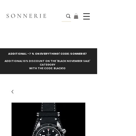
ADDITIONAL -7 % ON EVERYTHING! CODE: SONNERIE7
ADDITIONAL 10% DISCOUNT ON THE ‘BLACK NOVEMBER SALE’
CATEGORY
WITH THE CODE: BLACK10