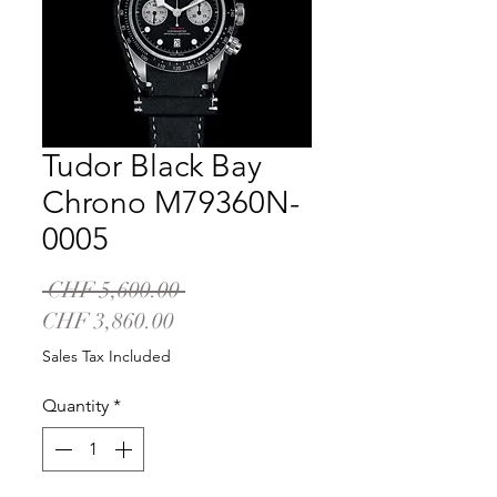
Tudor Black Bay
Chrono M79360N-
0005
Regular
 CHF 5,600.00 
Sale
Price
CHF 3,860.00
Price
Sales Tax Included
Quantity
*