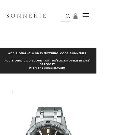
ADDITIONAL -7 % ON EVERYTHING! CODE: SONNERIE7
ADDITIONAL 10% DISCOUNT ON THE ‘BLACK NOVEMBER SALE’
CATEGORY
WITH THE CODE: BLACK10