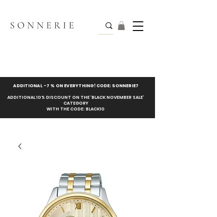
ADDITIONAL -7 % ON EVERYTHING! CODE: SONNERIE7
ADDITIONAL 10% DISCOUNT ON THE ‘BLACK NOVEMBER SALE’
CATEGORY
WITH THE CODE: BLACK10