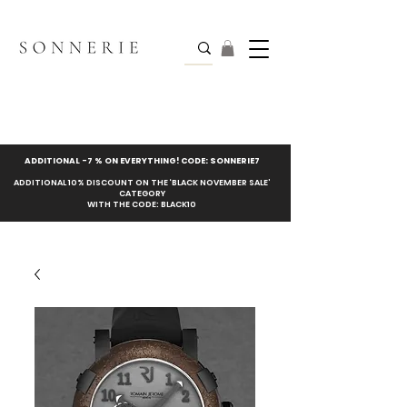
ADDITIONAL -7 % ON EVERYTHING! CODE: SONNERIE7
ADDITIONAL 10% DISCOUNT ON THE ‘BLACK NOVEMBER SALE’
CATEGORY
WITH THE CODE: BLACK10