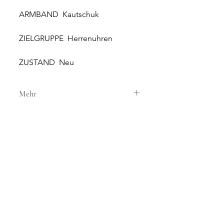
ARMBAND Kautschuk
ZIELGRUPPE Herrenuhren
ZUSTAND Neu
Mehr
GEHÄUSE
GEHÄUSEMATERIAL Stahl
GEHÄUSEDURCHMESSER 46 mm
HÖHE 15 mm
WASSERDICHTIGKEIT 3 ATM
NEW AND ORIGINAL
GLAS Saphirglas