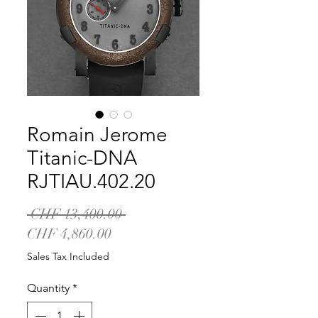
Romain Jerome
Titanic-DNA
RJTIAU.402.20
Regular
 CHF 13,400.00 
Sale
Price
CHF 4,860.00
Price
Sales Tax Included
Quantity
*