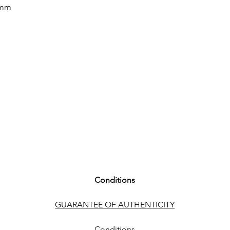
ARMBANDFARBE St
 mm
SCHLIESSE Faltschli
FUNKTIONEN
Chronograph, Datu
Conditions
GUARANTEE OF AUTHENTICITY
Conditions