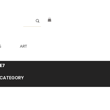
S
ART
E7
’ CATEGORY