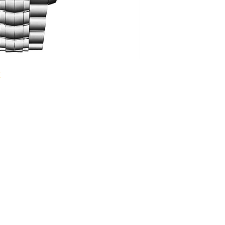
GEHÄUSEMATERIAL
GEHÄUSEDURCHME
HÖHE 16 mm
WASSERDICHTIGKEI
GLAS Saphirglas
ZIFFERBLATT Rot
UHRWERK
UHRWERK Automati
ARMBAND
ARMBAND Stahl