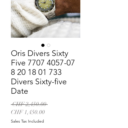
Oris Divers Sixty
Five 7707 4057-07
8 20 18 01 733
Divers Sixty-five
Date
Regular
 CHF 2,450.00 
Sale
Price
CHF 1,450.00
Price
Sales Tax Included