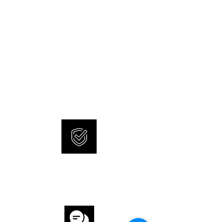
WASSERDICHTIGKEIT 10 ATM
GLAS Saphirglas
NEW AND ORIGINAL
ZIFFERBLATT Grün
WATCHES
SONNERIE offers brand new
UHRWERK
and 100% original watches.
UHRWERK Automatik
KALIBER Oris 733
GANGRESERVE 41 h
INTERNATIONAL
ARMBAND
WARRANTY
ARMBAND Stahl
ARMBANDFARBE Stahl