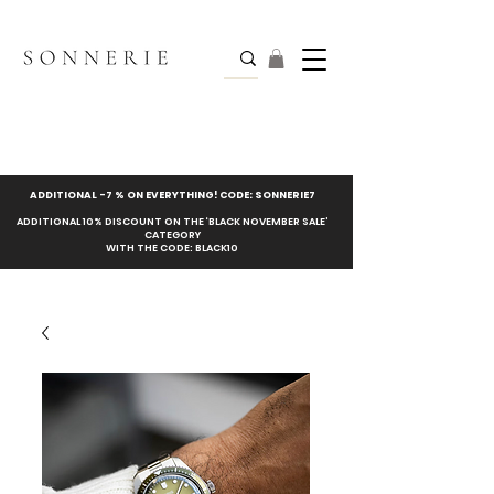
ADDITIONAL -7 % ON EVERYTHING! CODE: SONNERIE7
ADDITIONAL 10% DISCOUNT ON THE ‘BLACK NOVEMBER SALE’
CATEGORY
WITH THE CODE: BLACK10