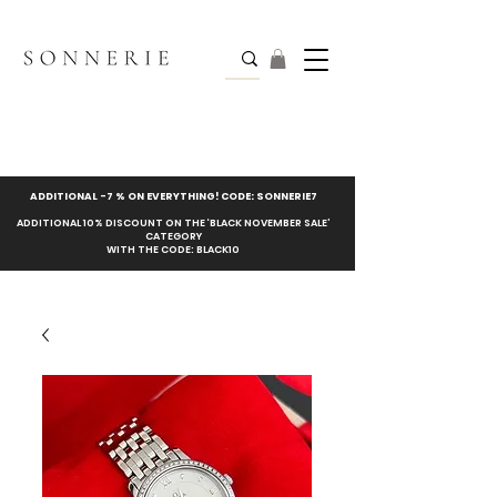
ADDITIONAL -7 % ON EVERYTHING! CODE: SONNERIE7
ADDITIONAL 10% DISCOUNT ON THE ‘BLACK NOVEMBER SALE’
CATEGORY
WITH THE CODE: BLACK10