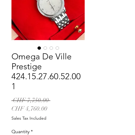
Omega De Ville
Prestige
424.15.27.60.52.00
1
Regular
 CHF 7,750.00 
Sale
Price
CHF 4,760.00
Price
Sales Tax Included
Quantity
*