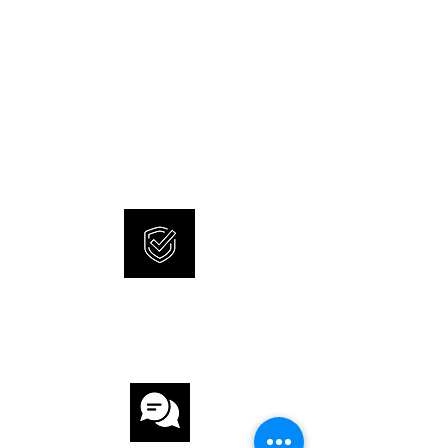
HÖHE 6,6 mm
WASSERDICHTIGKEIT 3 ATM
NEW AND ORIGINAL
GLAS Saphirglas
WATCHES
SONNERIE offers brand new
ZIFFERBLATT Weiss
and 100% original watches.
UHRWERK
UHRWERK Quarz
KALIBER Omega 1376
INTERNATIONAL
ARMBAND
WARRANTY
ARMBAND Stahl
ARMBANDFARBE Stahl
SCHLIESSE Faltschliesse