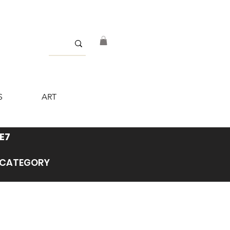
S
ART
E7
’ CATEGORY