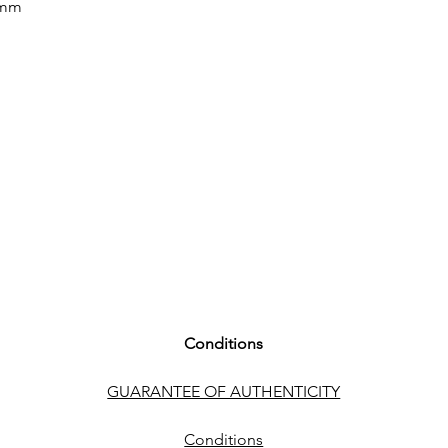
 mm
ARMBAND
ARMBAND Stahl
ARMBANDFARBE St
SCHLIESSE Faltschli
FUNKTIONEN
Datum
WEITERE DETAILS
12 Diamanten (0.055ct
Conditions
GUARANTEE OF AUTHENTICITY
Conditions