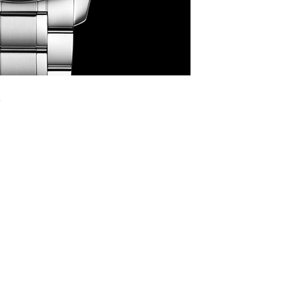
GEHÄUSE
GEHÄUSEMATERIAL
GEHÄUSEDURCHME
HÖHE 9.2 mm
WASSERDICHTIGKEI
GLAS Saphirglas
ZIFFERBLATT Blau
UHRWERK
UHRWERK Automati
KALIBER L888
GANGRESERVE 72 h