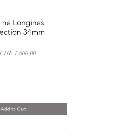
The Longines
lection 34mm
Regular
Sale
CHF 1,800.00
Price
Price
Add to Cart