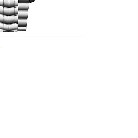
GEHÄUSEMATERIAL
GEHÄUSEDURCHME
HÖHE 16 mm
WASSERDICHTIGKEI
GLAS Saphirglas
ZIFFERBLATT Grün
UHRWERK
UHRWERK Automati
ARMBAND
ARMBAND Stahl