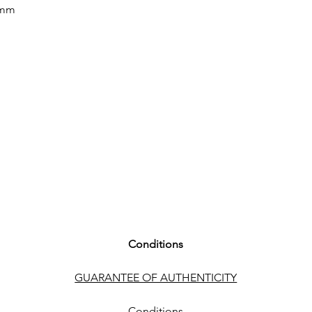
ARMBANDFARBE St
 mm
SCHLIESSE Faltschli
FUNKTIONEN
Chronograph, Datu
Conditions
GUARANTEE OF AUTHENTICITY
Conditions