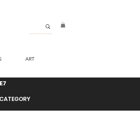
S
ART
E7
’ CATEGORY