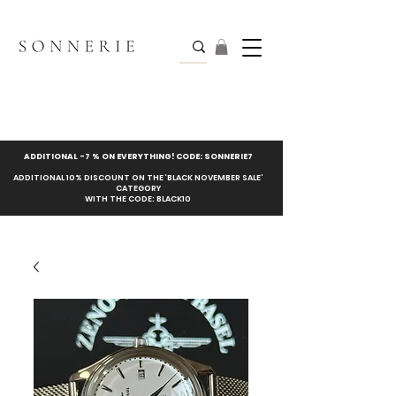
ADDITIONAL -7 % ON EVERYTHING! CODE: SONNERIE7
ADDITIONAL 10% DISCOUNT ON THE ‘BLACK NOVEMBER SALE’
CATEGORY
WITH THE CODE: BLACK10