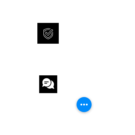
and 100% original watches.
ZIFFERBLATT Silver
UHRWERK
UHRWERK Automatik
KALIBER ETA 2824-2
INTERNATIONAL
WARRANTY
GANGRESERVE 40 h
ANZAHL STEINE 25
ARMBAND
ARMBAND Stahl
CUSTOMER
SERVICE
ARMBANDFARBE Stahl
SCHLIESSE Faltschliesse
FUNKTIONEN