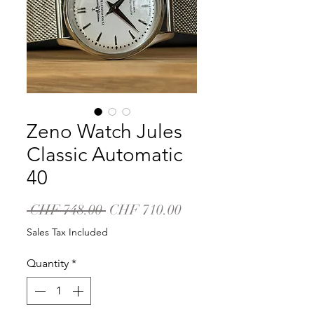
Zeno Watch Jules
Classic Automatic
40
Regular
Sale
 CHF 748.00 
CHF 710.00
Price
Price
Sales Tax Included
Quantity
*