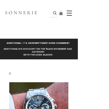
ADDITIONAL -7 % ON EVERYTHING! CODE: SONNERIE7
ADDITIONAL 10% DISCOUNT ON THE ‘BLACK NOVEMBER SALE’
CATEGORY
WITH THE CODE: BLACK10