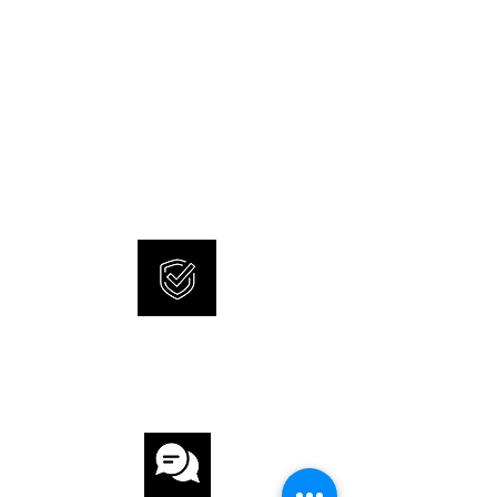
HÖHE 15.22 mm
WASSERDICHTIGKEIT 10 ATM
NEW AND ORIGINAL
GLAS Saphirglas
WATCHES
SONNERIE offers brand new
ZIFFERBLATT Blau
and 100% original watches.
UHRWERK
UHRWERK H-31
KALIBER 15.22mm
INTERNATIONAL
GANGRESERVE 60 h
WARRANTY
ARMBAND
ARMBAND Stahl
ARMBANDFARBE Stahl