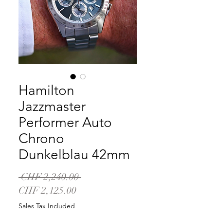
Hamilton
Jazzmaster
Performer Auto
Chrono
Dunkelblau 42mm
Regular
 CHF 2,240.00 
Sale
Price
CHF 2,125.00
Price
Sales Tax Included