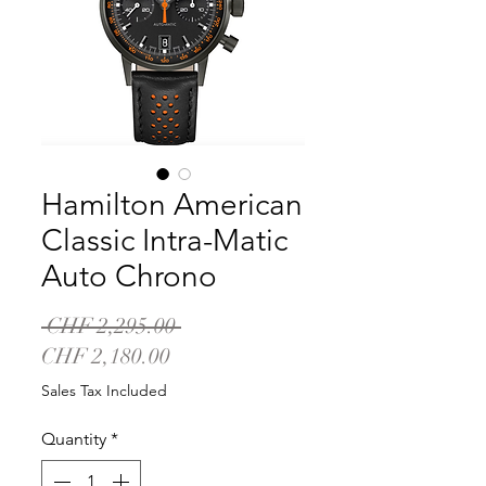
Hamilton American
Classic Intra-Matic
Auto Chrono
Regular
 CHF 2,295.00 
Sale
Price
CHF 2,180.00
Price
Sales Tax Included
Quantity
*