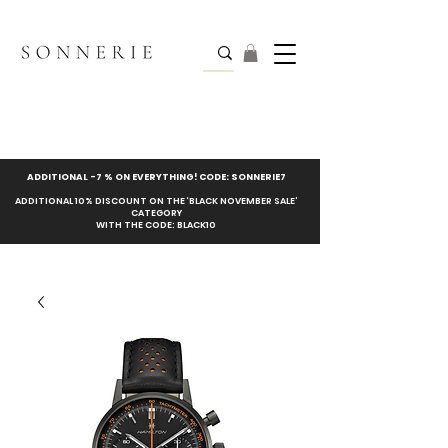
ADDITIONAL -7 % ON EVERYTHING! CODE: SONNERIE7
ADDITIONAL 10% DISCOUNT ON THE ‘BLACK NOVEMBER SALE’
CATEGORY
WITH THE CODE: BLACK10