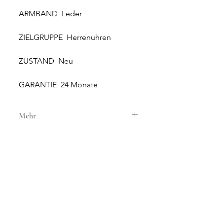
ARMBAND Leder
ZIELGRUPPE Herrenuhren
ZUSTAND Neu
GARANTIE 24 Monate
Mehr
GEHÄUSE
GEHÄUSEMATERIAL Stahl
GEHÄUSEDURCHMESSER 40 mm
HÖHE 14.45 mm
WASSERDICHTIGKEIT 10 ATM