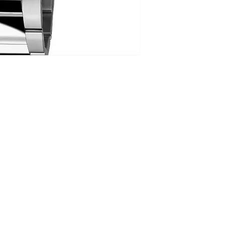
GEHÄUSE
GEHÄUSEMATERIAL
GEHÄUSEDURCHME
HÖHE 13.9 mm
WASSERDICHTIGKEI
GLAS Saphirglas
ZIFFERBLATT Grau
UHRWERK
UHRWERK Quarz
ARMBAND
ARMBAND Stahl+Le