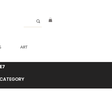
S
ART
E7
’ CATEGORY