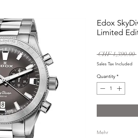
Edox SkyDi
Limited Edi
 CHF 1,390.00 
Sales Tax Included
Quantity
*
Mehr