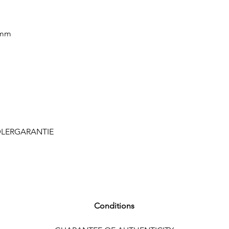
ARMBANDFARBE Sta
 mm
SCHLIESSE Faltschli
FUNKTIONEN
Chronograph, Datumsa
Telemeter
WEITERE DETAILS
Limited Edition (1'00
LERGARANTIE
Conditions