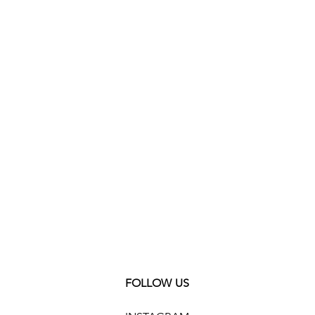
hl/Braun
esse
nzeige, Leuchtzeiger / -ziffern,
0 Exemplare weltweit)
FOLLOW US