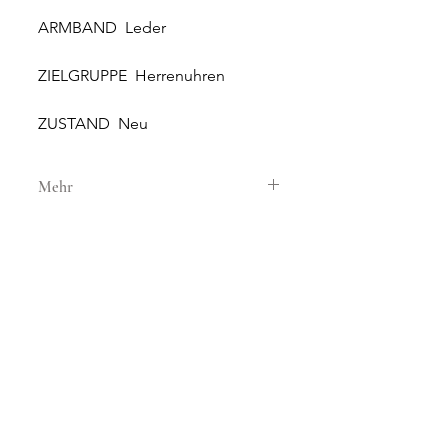
ARMBAND Leder
ZIELGRUPPE Herrenuhren
ZUSTAND Neu
Mehr
GEHÄUSE
GEHÄUSEMATERIAL Stahl
GEHÄUSEDURCHMESSER 43 mm
WASSERDICHTIGKEIT 3 ATM
GLAS Saphirglas
NEW AND ORIGINAL
ZIFFERBLATT Schwarz
WATCHES