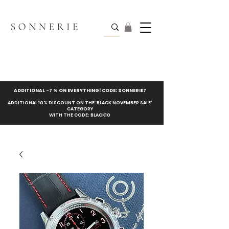
ADDITIONAL -7 % ON EVERYTHING! CODE: SONNERIE7
ADDITIONAL 10% DISCOUNT ON THE ‘BLACK NOVEMBER SALE’
CATEGORY
WITH THE CODE: BLACK10