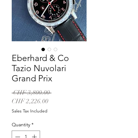
Eberhard & Co
Tazio Nuvolari
Grand Prix
Regular
 CHF 3,800.00 
Sale
Price
CHF 2,226.00
Price
Sales Tax Included
Quantity
*