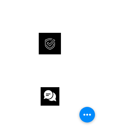
SONNERIE offers brand new
UHRWERK
and 100% original watches.
UHRWERK Automatik
GANGRESERVE 42 h
ARMBAND
INTERNATIONAL
ARMBAND Leder
WARRANTY
ARMBANDFARBE Schwarz
SCHLIESSE Dornschlisse
FUNKTIONEN
CUSTOMER
Chronograph
SERVICE