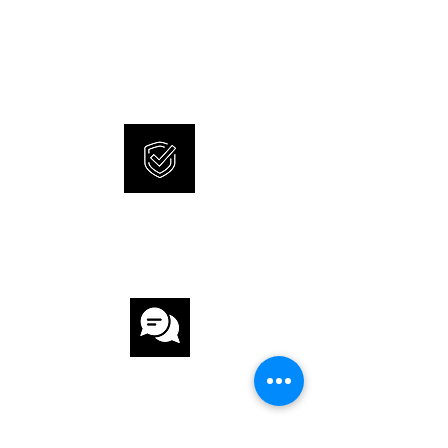
ZIFFERBLATT Grau
WATCHES
SONNERIE offers brand new
UHRWERK
and 100% original watches.
UHRWERK Automatik
KALIBER BVL 138
GANGRESERVE 60 h
INTERNATIONAL
ARMBAND
WARRANTY
ARMBAND Stahl
ARMBANDFARBE Stahl
SCHLIESSE Faltschliesse
CUSTOMER
WEITERE DETAILS
SERVICE
Special Edition von 280 Exemplaren