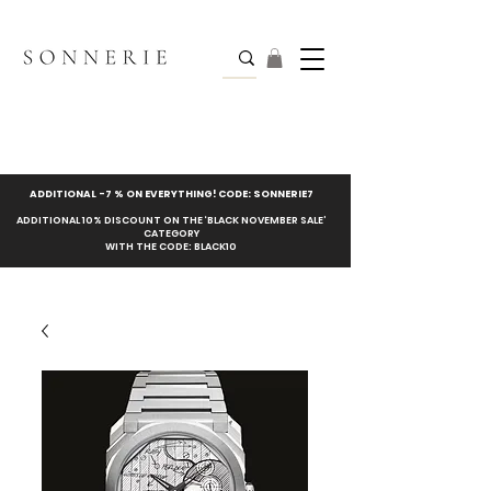
ADDITIONAL -7 % ON EVERYTHING! CODE: SONNERIE7
ADDITIONAL 10% DISCOUNT ON THE ‘BLACK NOVEMBER SALE’
CATEGORY
WITH THE CODE: BLACK10