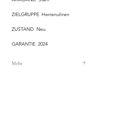
ZIELGRUPPE Herrenuhren
ZUSTAND Neu
GARANTIE 2024
Mehr
GEHÄUSE
GEHÄUSEMATERIAL Stahl
GEHÄUSEDURCHMESSER 40 mm
WASSERDICHTIGKEIT 10 ATM
GLAS Saphirglas
NEW AND ORIGINAL