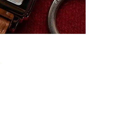
GEHÄUSE
GEHÄUSEMATERIAL
GEHÄUSEDURCHMESS
HÖHE 9.71 mm
WASSERDICHTIGKEI
GLAS Saphirglas
ZIFFERBLATT Beige
UHRWERK
UHRWERK Automati
KALIBER AL-530
GANGRESERVE 38 h