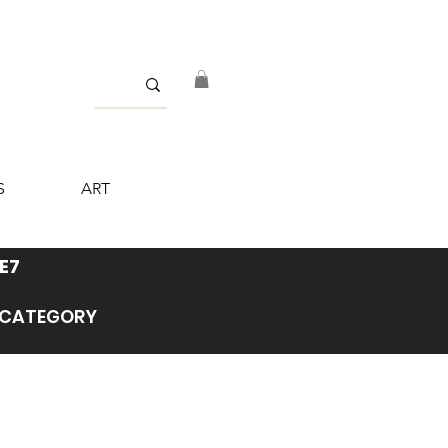
S
ART
E7
’ CATEGORY