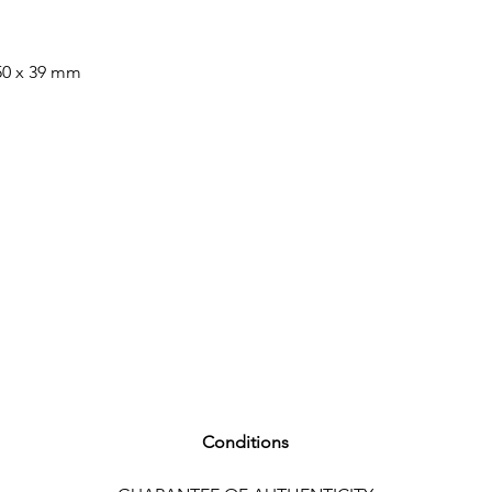
ARMBAND
0 x 39 mm
ARMBAND Leder
ARMBANDFARBE Br
SCHLIESSE Dornschl
FUNKTIONEN
Kleine Sekunde
WEITERE DETAILS
Conditions