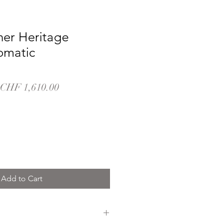
ner Heritage
omatic
Regular
Sale
CHF 1,610.00
Price
Price
Add to Cart