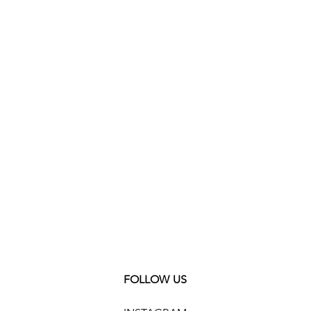
aun
iesse
FOLLOW US