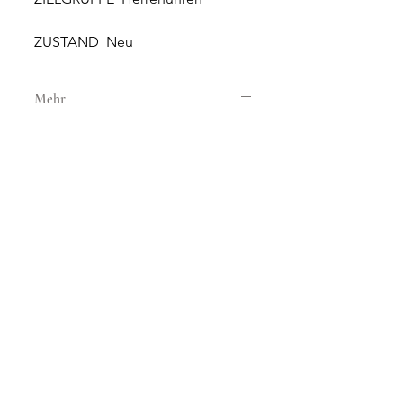
ZUSTAND Neu
Mehr
GEHÄUSE
GEHÄUSEMATERIAL Stahl
GEHÄUSEDURCHMESSER 43 mm
HÖHE 12.5 mm
GLAS Saphirglas
NEUE UND ORIGINALE
ZIFFERBLATT Weiss
UHREN
SONNERIE bietet brandneue
UHRWERK
und 100% originale Uhren an.
UHRWERK Quarz