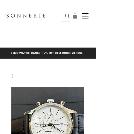
ZENO WATCH BASEL -15% MIT DEM CODE : ZENO15