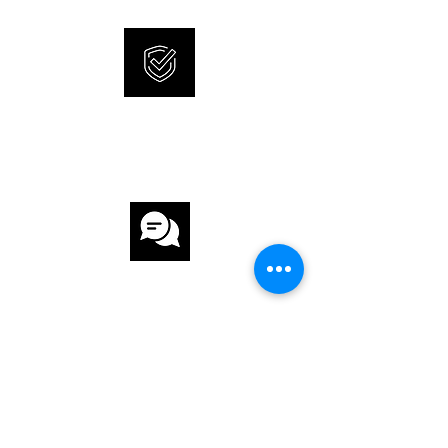
ARMBAND
ARMBAND Leder
INTERNATIONALE
ARMBANDFARBE Schwarz
GARANTIE
SCHLIESSE Dornschliesse
FUNKTIONEN
Chronograph, Datum
KUNDENSERVICE