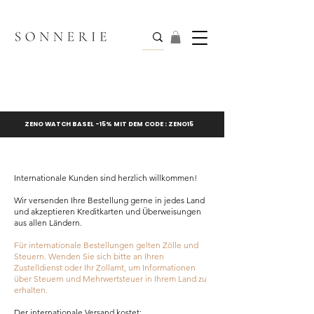
ZENO WATCH BASEL -15% MIT DEM CODE : ZENO15
Internationale Kunden sind herzlich willkommen!
Wir versenden Ihre Bestellung gerne in jedes Land
und akzeptieren Kreditkarten und Überweisungen
aus allen Ländern.
Für internationale Bestellungen gelten Zölle und
Steuern. Wenden Sie sich bitte an Ihren
Zustelldienst oder Ihr Zollamt, um Informationen
über Steuern und Mehrwertsteuer in Ihrem Land zu
erhalten.
Der internationale Versand kostet: