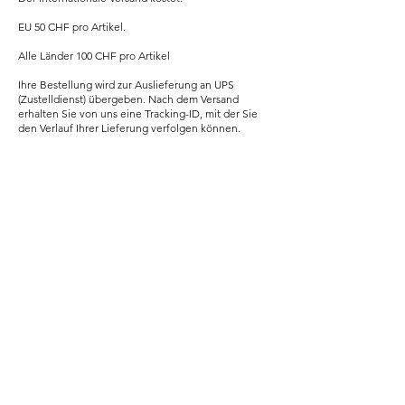
EU 50 CHF pro Artikel.
Alle Länder 100 CHF pro Artikel
Ihre Bestellung wird zur Auslieferung an UPS
(Zustelldienst) übergeben. Nach dem Versand
erhalten Sie von uns eine Tracking-ID, mit der Sie
den Verlauf Ihrer Lieferung verfolgen können.
NEUE UND ORIGINALE
UHREN
SONNERIE bietet brandneue
und 100% originale Uhren an.