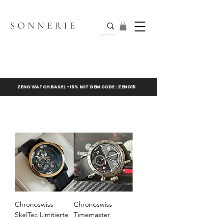
ZENO WATCH BASEL -15% MIT DEM CODE : ZENO15
Chronoswiss
Chronoswiss
SkelTec Limitierte
Timemaster