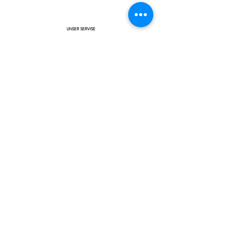
UNSER SERVISE
FRAGEN & ANTWORTEN
INTERNATIONE BESTELLUNG
ÜBER UNS
​GESCHENKKARTE
AGB
ECHTHEITGARANTIE
AGB
14 TAGE RÜCKGABERECHT