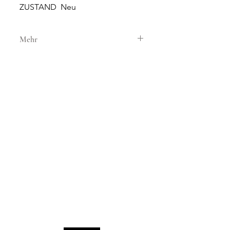
ZUSTAND Neu
Mehr
GEHÄUSE
GEHÄUSEMATERIAL Stahl
GEHÄUSEDURCHMESSER 40 mm
HÖHE 11 mm
WASSERDICHTIGKEIT 3 ATM
NEUE UND ORIGINALE
GLAS Saphirglas
UHREN
SONNERIE bietet brandneue
ZIFFERBLATT Beige
und 100% originale Uhren an.
UHRWERK