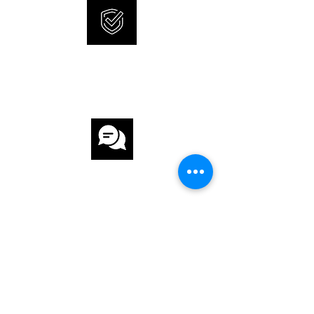
UHRWERK Automatik
KALIBER ETA 2824-2
INTERNATIONALE
GANGRESERVE 40 h
GARANTIE
ANZAHL STEINE 25
ARMBAND
ARMBAND Leder
KUNDENSERVICE
ARMBANDFARBE Braun
SCHLIESSE Dornschliesse
FUNKTIONEN
Datum
SCHNELLE UND SICHERE
LIEFERUNG