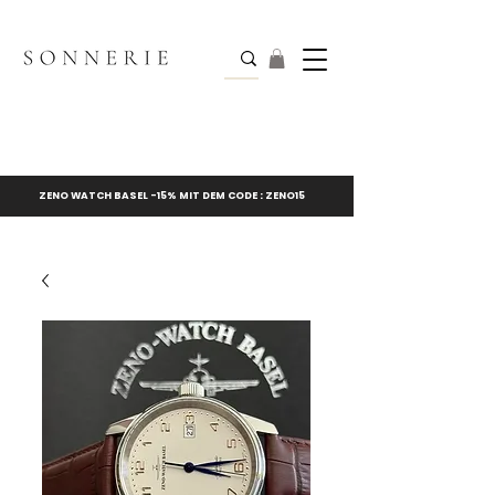
ZENO WATCH BASEL -15% MIT DEM CODE : ZENO15