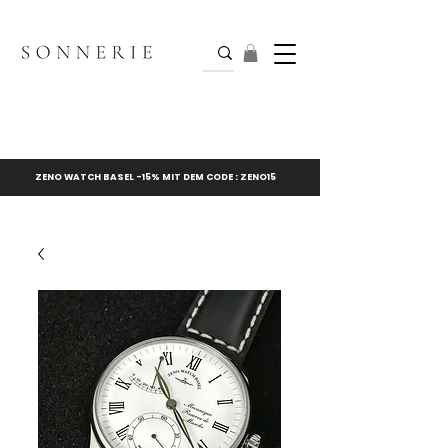
ZENO WATCH BASEL -15% MIT DEM CODE : ZENO15