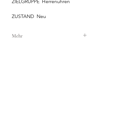
ZIELGRUPPE Herrenuhren
ZUSTAND Neu
Mehr
GEHÄUSE
GEHÄUSEMATERIAL Stahl
GEHÄUSEDURCHMESSER 44 mm
WASSERDICHTIGKEIT 5 ATM
GLAS Saphirglas
NEUE UND ORIGINALE
ZIFFERBLATT Weiss
UHREN
SONNERIE bietet brandneue
UHRWERK
und 100% originale Uhren an.
UHRWERK Handaufzug