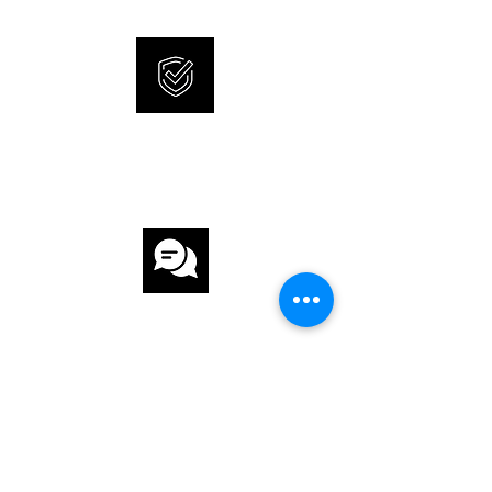
KALIBER SOPROD 6498M
ARMBAND
INTERNATIONALE
ARMBAND Leder
GARANTIE
ARMBANDFARBE Schwarz
SCHLIESSE Dornschliesse
FUNKTIONEN
Kleine Sekunde, Leuchtzeiger,
KUNDENSERVICE
Gangreserveanzeige