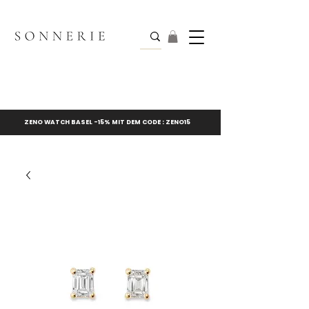
ZENO WATCH BASEL -15% MIT DEM CODE : ZENO15