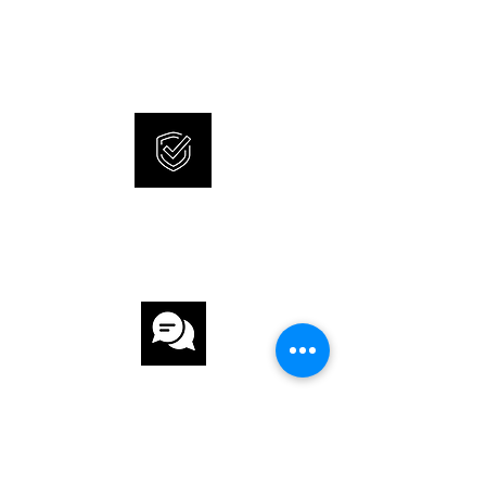
SONNERIE bietet brandneue
ZIFFERBLATT Schwarz
und 100% originale Uhren an.
UHRWERK
UHRWERK Solar
KALIBER V157
INTERNATIONALE
ARMBAND
GARANTIE
ARMBAND Stahl
ARMBANDFARBE Stahl
SCHLIESSE Faltschliesse
KUNDENSERVICE
FUNKTIONEN
Datumsanzeige, Leuchtzeiger / -ziffern
WEITERE DETAILS
verschraubter Gehäuseboden,
einseitig drehbare Lünette,