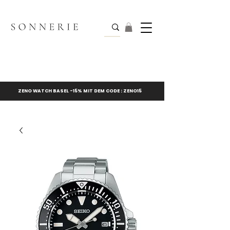
ZENO WATCH BASEL -15% MIT DEM CODE : ZENO15