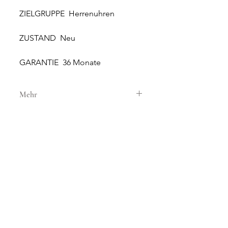
ZIELGRUPPE Herrenuhren
ZUSTAND Neu
GARANTIE 36 Monate
Mehr
GEHÄUSE
GEHÄUSEMATERIAL Stahl
GEHÄUSEDURCHMESSER 41 mm
HÖHE 11.3 mm
WASSERDICHTIGKEIT 20 ATM
NEUE UND ORIGINALE
GLAS Saphirglas
UHREN