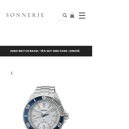
ZENO WATCH BASEL -15% MIT DEM CODE : ZENO15