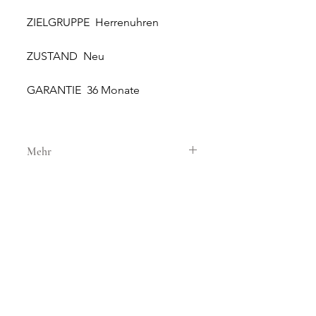
ZIELGRUPPE Herrenuhren
ZUSTAND Neu
GARANTIE 36 Monate
Mehr
GEHÄUSE
GEHÄUSEMATERIAL Stahl
GEHÄUSEDURCHMESSER 42 mm
HÖHE 12.3 mm
WASSERDICHTIGKEIT 20 ATM