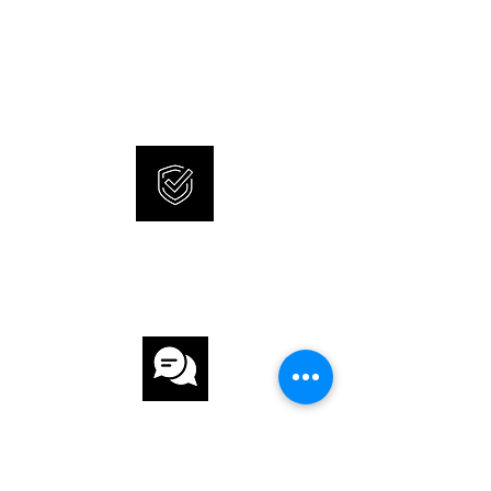
NEUE UND ORIGINALE
GLAS Mineralglas
UHREN
SONNERIE bietet brandneue
ZIFFERBLATT Silber
und 100% originale Uhren an.
UHRWERK
UHRWERK Automatik
KALIBER 4R35
INTERNATIONALE
GANGRESERVE 41 h
GARANTIE
ARMBAND
ARMBAND Stahl
ARMBANDFARBE Stahl
KUNDENSERVICE
SCHLIESSE Faltschliesse
FUNKTIONEN