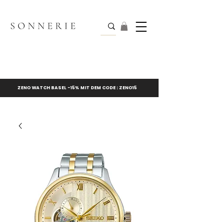
ZENO WATCH BASEL -15% MIT DEM CODE : ZENO15