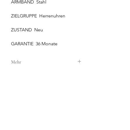
ARMBAND Stahl
ZIELGRUPPE Herrenuhren
ZUSTAND Neu
GARANTIE 36 Monate
Mehr
GEHÄUSE
GEHÄUSEMATERIAL Stahl
GEHÄUSEDURCHMESSER 42 mm
HÖHE 12.51 mm
WASSERDICHTIGKEIT 3 ATM