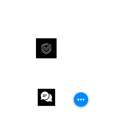
NEUE UND ORIGINALE
GLAS Saphirglas
UHREN
SONNERIE bietet brandneue
ZIFFERBLATT Grün
und 100% originale Uhren an.
UHRWERK
UHRWERK Automatik
KALIBER 4R39
INTERNATIONALE
GANGRESERVE 41 h
GARANTIE
ARMBAND
ARMBAND Stahl
ARMBANDFARBE Stahl
KUNDENSERVICE
SCHLIESSE Faltschliesse
FUNKTIONEN