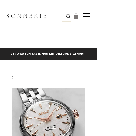
ZENO WATCH BASEL -15% MIT DEM CODE : ZENO15