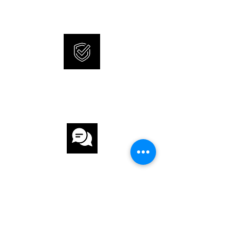
UHRWERK
UHRWERK Automatik
KALIBER 2R05
INTERNATIONALE
GANGRESERVE 40 h
GARANTIE
ARMBAND
ARMBAND Stahl
ARMBANDFARBE Stahl
KUNDENSERVICE
SCHLIESSE Faltschliesse
FUNKTIONEN
Datum
WEITERE DETAILS
Zifferblatt mit Diamant(en),