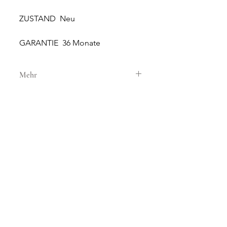
ZUSTAND Neu
GARANTIE 36 Monate
Mehr
GEHÄUSE
GEHÄUSEMATERIAL Stahl
GEHÄUSEDURCHMESSER 30 mm
HÖHE 10.9 mm
WASSERDICHTIGKEIT 5 ATM
NEUE UND ORIGINALE
GLAS Hardlex
UHREN
SONNERIE bietet brandneue
ZIFFERBLATT Perlmutt
und 100% originale Uhren an.