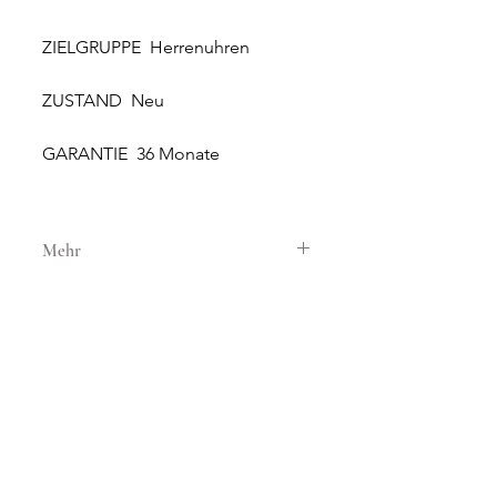
ZIELGRUPPE Herrenuhren
ZUSTAND Neu
GARANTIE 36 Monate
Mehr
GEHÄUSE
GEHÄUSEMATERIAL Stahl
GEHÄUSEDURCHMESSER 41 mm
HÖHE 12 mm
WASSERDICHTIGKEIT 5 ATM