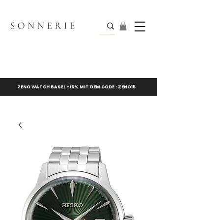
ZENO WATCH BASEL -15% MIT DEM CODE : ZENO15