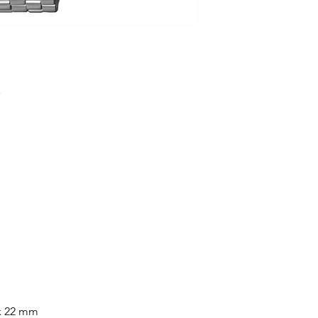
HÖHE 6.92 mm
WASSERDICHTIGKEI
GLAS Saphirglas
ZIFFERBLATT Grau
UHRWERK
UHRWERK Quarz
ARMBAND
ARMBAND Stahl
ARMBANDFARBE St
SCHLIESSE Faltschli
 22 mm