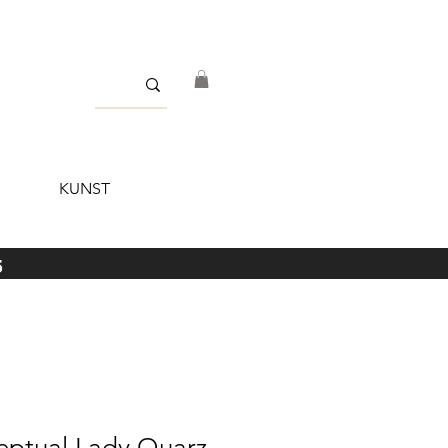
KUNST
5
eptual Lady Quarz