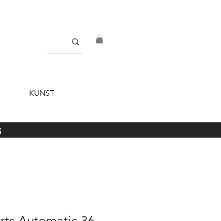
KUNST
5
rts Automatic 36