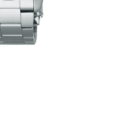
GEHÄUSEDURCHME
HÖHE 12.5 mm
WASSERDICHTIGKEI
GLAS Mineralglas
ZIFFERBLATT Schwa
UHRWERK
UHRWERK Automati
KALIBER 4R36
GANGRESERVE 41 h
ARMBAND