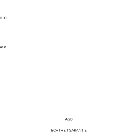
ARMBAND Stahl
ARMBANDFARBE St
 mm
SCHLIESSE Dornschl
FUNKTIONEN
Datumsanzeige, Leucht
sex
Wochentagsanzeige
WEITERE DETAILS
verschraubter Glasb
AGB
ECHTHEITGARANTIE