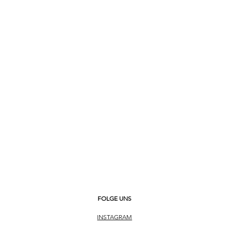
ahl
iesse
zeiger / -ziffern,
oden
FOLGE UNS
INSTAGRAM