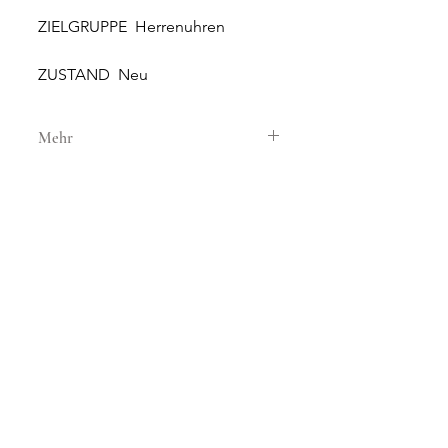
ZIELGRUPPE Herrenuhren
ZUSTAND Neu
Mehr
GEHÄUSE
GEHÄUSEMATERIAL Stahl
GEHÄUSEDURCHMESSER 46 h
HÖHE 15 mm
WASSERDICHTIGKEIT 5 ATM
NEUE UND ORIGINALE
GLAS Saphirglas
UHREN
SONNERIE bietet brandneue
ZIFFERBLATT Blau
und 100% originale Uhren an.