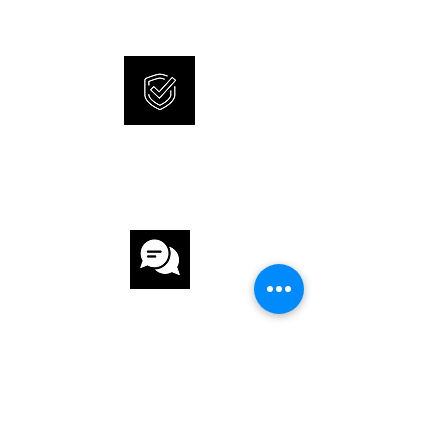
UHRWERK
UHRWERK Automatik
KALIBER RJ2901
INTERNATIONALE
GANGRESERVE 38 h
GARANTIE
ARMBAND
ARMBAND Kautschuk
ARMBANDFARBE Schwarz
KUNDENSERVICE
SCHLIESSE Dornschliesse
FUNKTIONEN
Kleine Sekunde