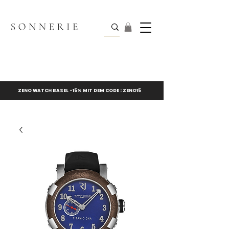
ZENO WATCH BASEL -15% MIT DEM CODE : ZENO15