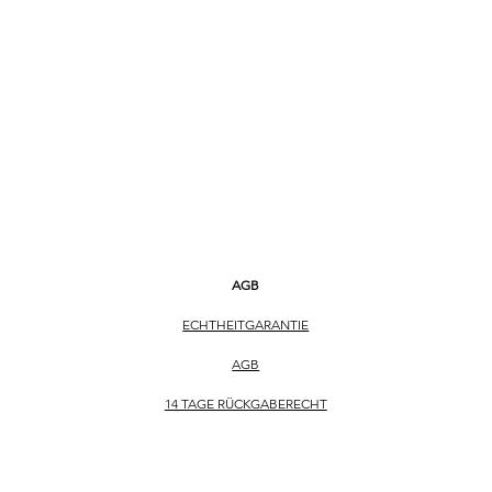
ARMBAND Texil
ARMBANDFARBE Sc
SCHLIESSE Faltschli
AGB
ECHTHEITGARANTIE
AGB
14 TAGE RÜCKGABERECHT