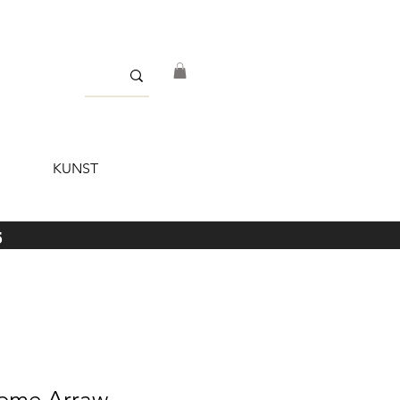
KUNST
5
rome Arraw