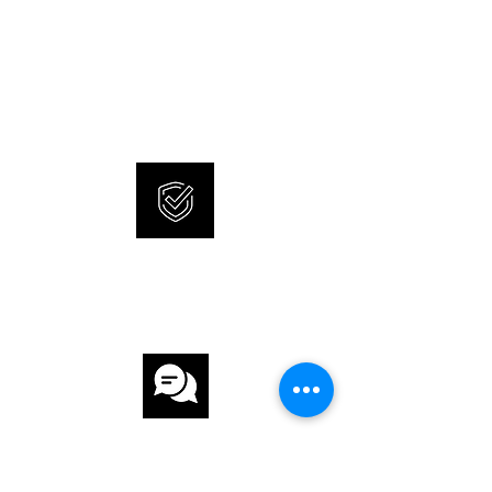
NEUE UND ORIGINALE
GLAS Saphirglas
UHREN
SONNERIE bietet brandneue
ZIFFERBLATT Perlmutt
und 100% originale Uhren an.
UHRWERK
UHRWERK Automatik
KALIBER PF310
INTERNATIONALE
ARMBAND
GARANTIE
ARMBAND Leder
ARMBANDFARBE Braun
SCHLIESSE Dornschliesse
KUNDENSERVICE
FUNKTIONEN
Mondphase, Datum,Kleine Sekunde