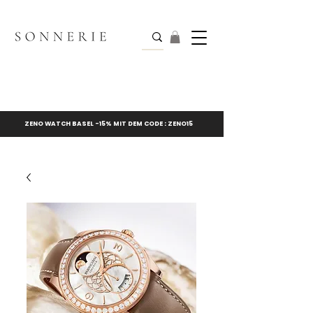
ZENO WATCH BASEL -15% MIT DEM CODE : ZENO15