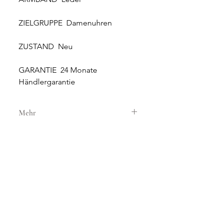
ZIELGRUPPE Damenuhren
ZUSTAND Neu
GARANTIE 24 Monate
Händlergarantie
Mehr
GEHÄUSE
GEHÄUSEMATERIAL 18k Rosegold
GEHÄUSEDURCHMESSER 33 mm
HÖHE 9.5 mm
WASSERDICHTIGKEIT 3 ATM