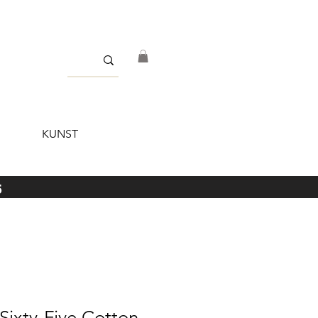
KUNST
5
 Sixty-Five Cotton