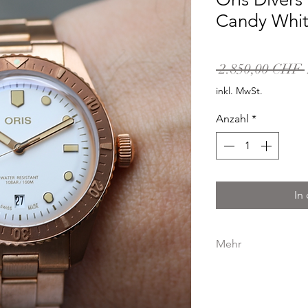
Candy Whit
 2.850,00 CHF 
inkl. MwSt.
Anzahl
*
In
Mehr
GEHÄUSE
GEHÄUSEMATERIA