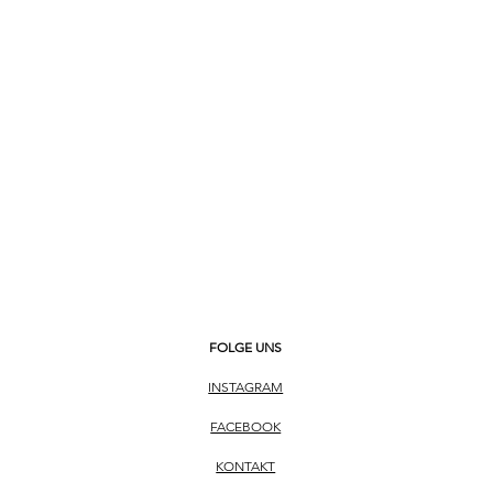
onze
esse
tzeiger / -ziffern
FOLGE UNS
INSTAGRAM
FACEBOOK
KONTAKT