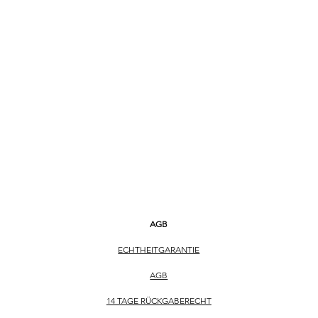
ARMBANDFARBE Br
SCHLIESSE Faltschli
FUNKTIONEN
Datumsanzeige, Leuch
WEITERE DETAILS
drehbare Lünette
AGB
ECHTHEITGARANTIE
AGB
14 TAGE RÜCKGABERECHT