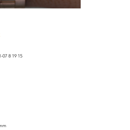
GEHÄUSEDURCHME
WASSERDICHTIGKEI
GLAS Saphirglas
ZIFFERBLATT Weiss
-07 8 19 15
UHRWERK
UHRWERK Automati
KALIBER Kal. 733
GANGRESERVE 41 h
ARMBAND
ARMBAND Bronze
 mm