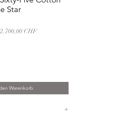
e Star
Standardpreis
Sale-
2.700,00 CHF
Preis
 den Warenkorb
L Bronze