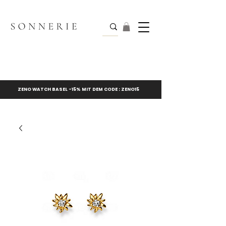
ZENO WATCH BASEL -15% MIT DEM CODE : ZENO15