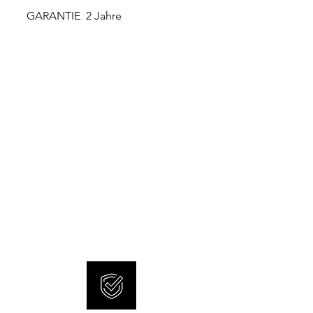
GARANTIE 2 Jahre
NEUE UND ORIGINALE
UHREN
SONNERIE bietet brandneue
und 100% originale Uhren an.