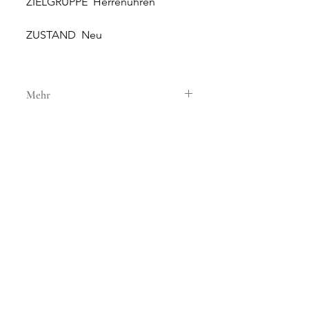
ZIELGRUPPE Herrenuhren
ZUSTAND Neu
Mehr
GEHÄUSE
GEHÄUSEMATERIAL Stahl/Gold
GEHÄUSEDURCHMESSER 38 mm
WASSERDICHTIGKEIT 3 ATM
GLAS Saphirglas
NEUE UND ORIGINALE
ZIFFERBLATT Weiss
UHREN
SONNERIE bietet brandneue
UHRWERK
und 100% originale Uhren an.