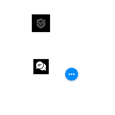
UHRWERK Automatik
KALIBER MB M24.09
GANGRESERVE 42 h
INTERNATIONALE
ARMBAND
GARANTIE
ARMBAND Krokodilleder
ARMBANDFARBE Schwarz
SCHLIESSE Dornschlisse
KUNDENSERVICE
FUNKTIONEN
Datum