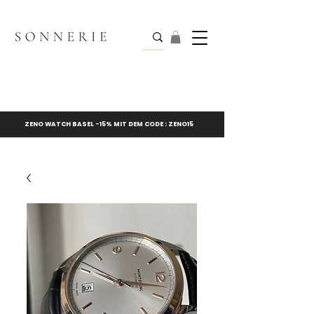
ZENO WATCH BASEL -15% MIT DEM CODE : ZENO15