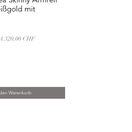
ißgold mit
Standardpreis
Sale-
4.320,00 CHF
Preis
 den Warenkorb