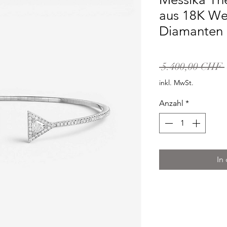
aus 18K We
Diamanten
 5.400,00 CHF 
inkl. MwSt.
Anzahl
*
In