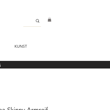
KUNST
5
ea Skinny Armreif