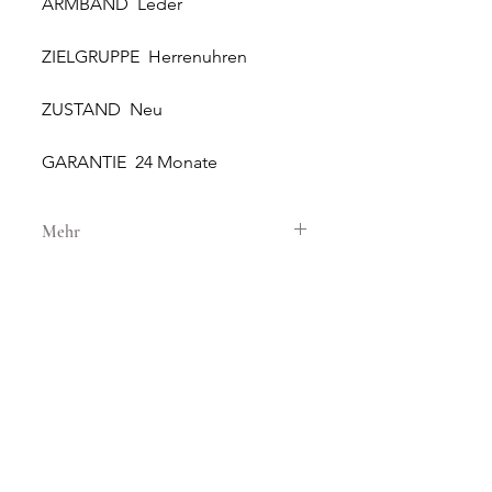
ARMBAND Leder
ZIELGRUPPE Herrenuhren
ZUSTAND Neu
GARANTIE 24 Monate
Mehr
GEHÄUSE
GEHÄUSEMATERIAL Stahl
GEHÄUSEDURCHMESSER 42 mm
HÖHE 13.5 mm
WASSERDICHTIGKEIT 5 ATM