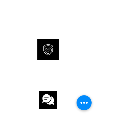
NEUE UND ORIGINALE
GLAS Saphirglas
UHREN
SONNERIE bietet brandneue
ZIFFERBLATT Schwarz
und 100% originale Uhren an.
UHRWERK
UHRWERK Automatik
ARMBAND
INTERNATIONALE
ARMBAND Leder
GARANTIE
ARMBANDFARBE Beige
SCHLIESSE Dornschlieese
FUNKTIONEN
Chronograph, Datum
KUNDENSERVICE