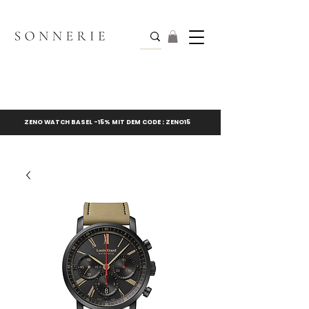
ZENO WATCH BASEL -15% MIT DEM CODE : ZENO15