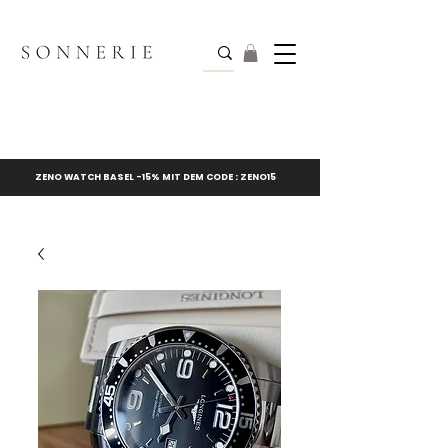
ZENO WATCH BASEL -15% MIT DEM CODE : ZENO15