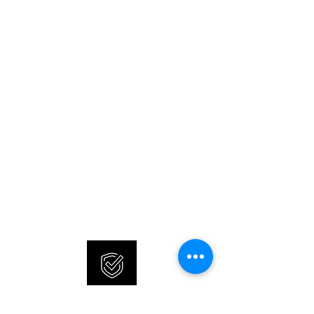
GEHÄUSE
GEHÄUSEMATERIAL Stahl
GEHÄUSEDURCHMESSER 44 mm
HÖHE 11,90 mm
WASSERDICHTIGKEIT 30 ATM
NEUE UND ORIGINALE
GLAS Saphirglas
UHREN
SONNERIE bietet brandneue
ZIFFERBLATT Schwarz
und 100% originale Uhren an.
UHRWERK
UHRWERK Automatik
KALIBER L888
INTERNATIONALE
GANGRESERVE 64 h