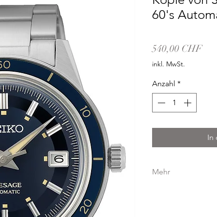
60's Automa
Pre
540,00 CHF
inkl. MwSt.
Anzahl
*
In
Mehr
GEHÄUSE
GEHÄUSEMATERIAL