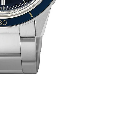
GEHÄUSEDURCHME
HÖHE 12 mm
WASSERDICHTIGKEI
GLAS Mineralglas
ZIFFERBLATT Blau
UHRWERK
UHRWERK Automati
KALIBER 4R35
GANGRESERVE 41 h
ARMBAND