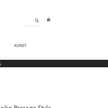
KUNST
5
eiko Presage Style