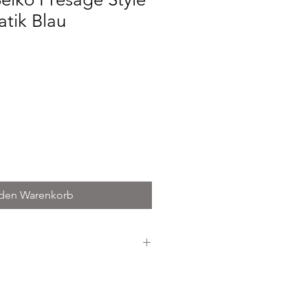
tik Blau
is
 den Warenkorb
 Stahl