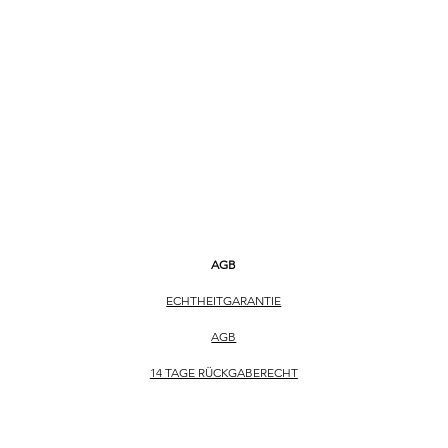
ARMBANDFARBE St
SCHLIESSE Faltschli
FUNKTIONEN
Datumsanzeige
AGB
ECHTHEITGARANTIE
AGB
14 TAGE RÜCKGABERECHT