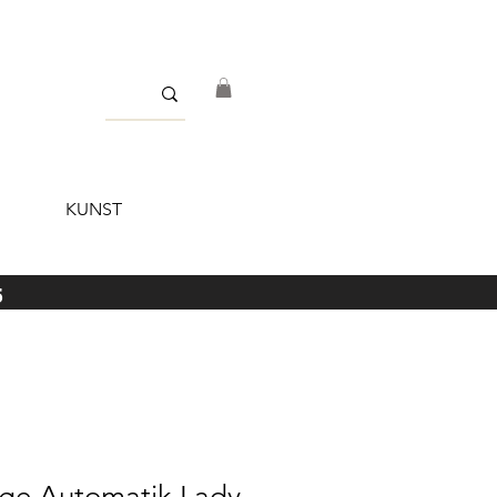
KUNST
5
age Automatik Lady