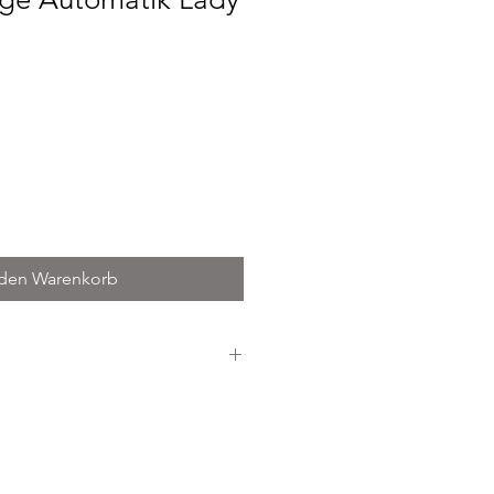
is
 den Warenkorb
 Stahl
SSER 34 mm