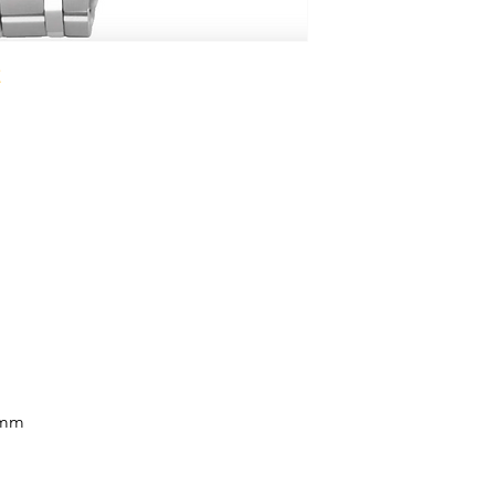
HÖHE 9.1 mm
WASSERDICHTIGKEI
GLAS Saphirglas
ZIFFERBLATT Rose
UHRWERK
UHRWERK Automati
KALIBER 4R35
GANGRESERVE 41 
ARMBAND
 mm
ARMBAND Stahl