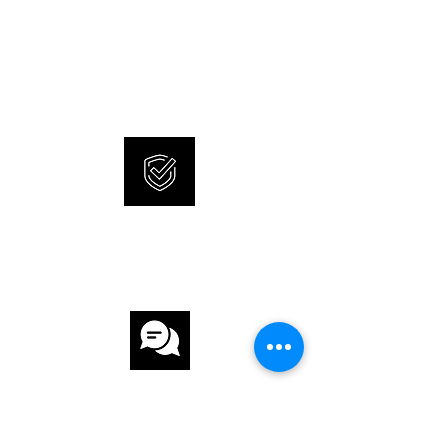
NEUE UND ORIGINALE
GLAS Saphirglas
UHREN
SONNERIE bietet brandneue
ZIFFERBLATT Beige
und 100% originale Uhren an.
UHRWERK
UHRWERK Automatik
KALIBER ETA 6498-1
INTERNATIONALE
GANGRESERVE 50 h
GARANTIE
ARMBAND
ARMBAND Leder
ARMBANDFARBE Braun
KUNDENSERVICE
SCHLIESSE Dornschliesse
FUNKTIONEN