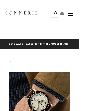
ZENO WATCH BASEL -15% MIT DEM CODE : ZENO15