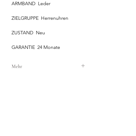
ARMBAND Leder
ZIELGRUPPE Herrenuhren
ZUSTAND Neu
GARANTIE 24 Monate
Mehr
GEHÄUSE
GEHÄUSEMATERIAL Stahl
GEHÄUSEDURCHMESSER 43 mm
HÖHE 13 mm
WASSERDICHTIGKEIT 10 ATM