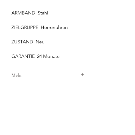
ARMBAND Stahl
ZIELGRUPPE Herrenuhren
ZUSTAND Neu
GARANTIE 24 Monate
Mehr
GEHÄUSE
GEHÄUSEMATERIAL Stahl
GEHÄUSEDURCHMESSER 42 mm
HÖHE 15.22 mm