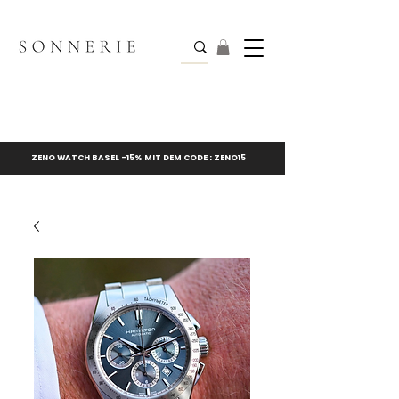
ZENO WATCH BASEL -15% MIT DEM CODE : ZENO15