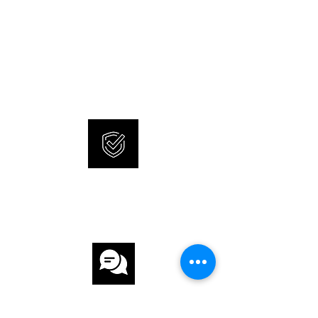
WASSERDICHTIGKEIT 10 ATM
NEUE UND ORIGINALE
GLAS Saphirglas
UHREN
SONNERIE bietet brandneue
ZIFFERBLATT Blau
und 100% originale Uhren an.
UHRWERK
UHRWERK H-31
KALIBER 15.22mm
INTERNATIONALE
GANGRESERVE 60 h
GARANTIE
ARMBAND
ARMBAND Stahl
ARMBANDFARBE Stahl
KUNDENSERVICE
SCHLIESSE Faltschliesse