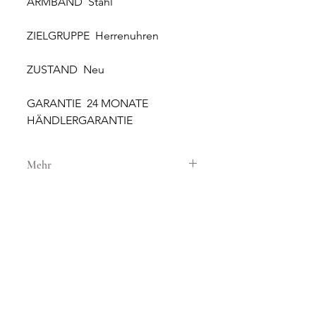
ARMBAND Stahl
ZIELGRUPPE Herrenuhren
ZUSTAND Neu
GARANTIE 24 MONATE
HÄNDLERGARANTIE
Mehr
GEHÄUSE
GEHÄUSEMATERIAL Stahl
GEHÄUSEDURCHMESSER 42 mm
HÖHE 12.5 mm
WASSERDICHTIGKEIT 30 ATM