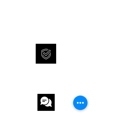
NEUE UND ORIGINALE
GLAS Saphirglas
UHREN
SONNERIE bietet brandneue
ZIFFERBLATT Schwarz
und 100% originale Uhren an.
UHRWERK
UHRWERK Automatik
KALIBER 806 (SW200 COSC)
INTERNATIONALE
GANGRESERVE 38 h
GARANTIE
ARMBAND
ARMBAND Stahl
ARMBANDFARBE Schwarz
KUNDENSERVICE
SCHLIESSE Faltschliesse