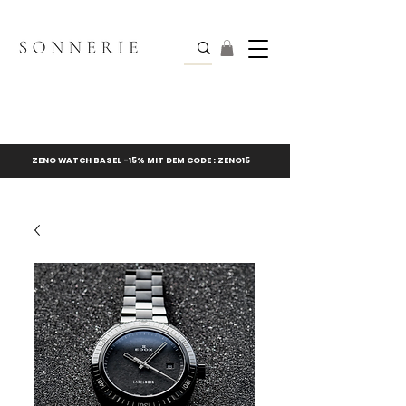
ZENO WATCH BASEL -15% MIT DEM CODE : ZENO15