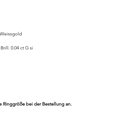
1
Weissgold
rill. 0.04 ct G si
e Ringgröße bei der Bestellung an.