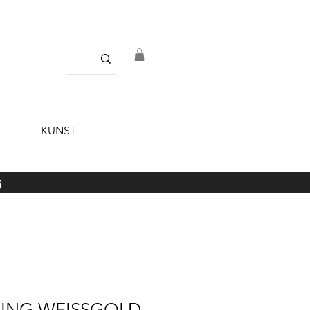
KUNST
5
ING WEISSGOLD