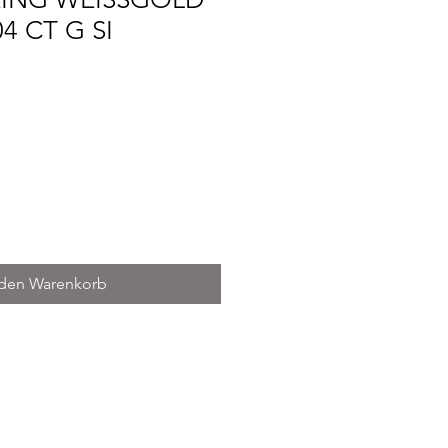
04 CT G SI
is
 den Warenkorb