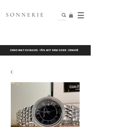
ZENO WATCH BASEL -15% MIT DEM CODE : ZENO15