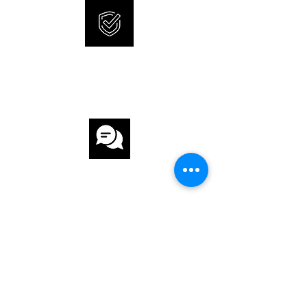
UHRWERK Quarz
KALIBER CFB 1853
INTERNATIONALE
ARMBAND
GARANTIE
ARMBAND Stahl
ARMBANDFARBE Stahl
SCHLIESSE Faltschliesse
KUNDENSERVICE
FUNKTIONEN
Datum. 70 Diamanten 0.30ct
SCHNELLE UND SICHERE
LIEFERUNG