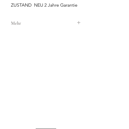
ZUSTAND NEU 2 Jahre Garantie
Mehr
GEHÄUSE
GEHÄUSEMATERIAL Stahl
GEHÄUSEDURCHMESSER 26 mm
HÖHE 6 mm
WASSERDICHTIGKEIT 3 ATM
NEUE UND ORIGINALE
GLAS Saphirglas
UHREN
SONNERIE bietet brandneue
ZIFFERBLATT Schwarz
und 100% originale Uhren an.
UHRWERK