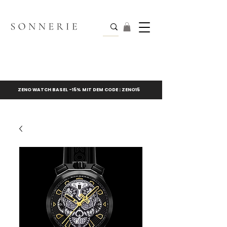
ZENO WATCH BASEL -15% MIT DEM CODE : ZENO15