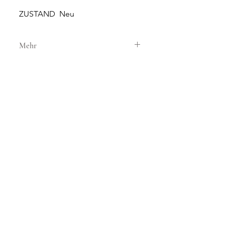
ZUSTAND Neu
Mehr
GEHÄUSE
GEHÄUSEMATERIAL Stahl
GEHÄUSEDURCHMESSER 44 mm
WASSERDICHTIGKEIT 10 ATM
GLAS Saphirglas
NEUE UND ORIGINALE
ZIFFERBLATT Schwarz
UHREN
SONNERIE bietet brandneue
UHRWERK
und 100% originale Uhren an.
UHRWERK Automatik