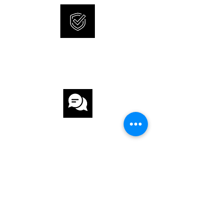
ARMBAND
ARMBAND Silikon
INTERNATIONALE
ARMBANDFARBE Schwarz
GARANTIE
SCHLIESSE Dornschliesse
FUNKTIONEN
Chronograph, Datumsanzeige,
Leuchtzeiger / -ziffern
KUNDENSERVICE
SCHNELLE UND SICHERE