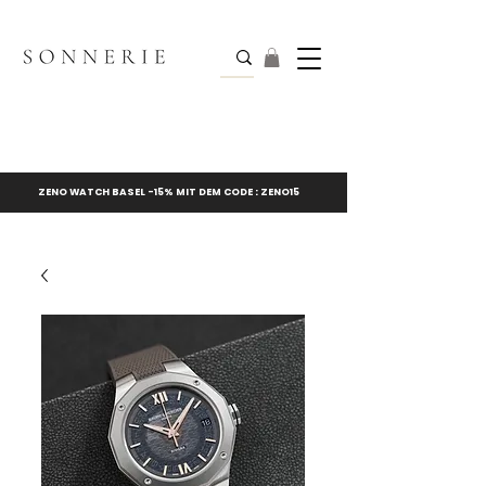
ZENO WATCH BASEL -15% MIT DEM CODE : ZENO15