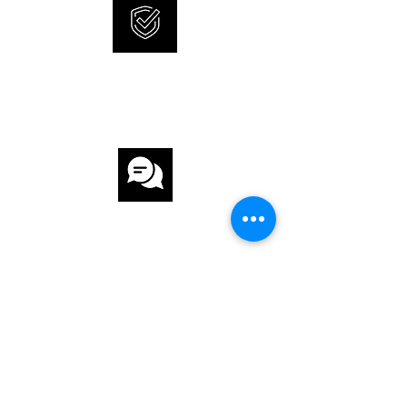
GANGRESERVE 120 h
INTERNATIONALE
ARMBAND
GARANTIE
ARMBAND Kautschuk
ARMBANDFARBE Braun
SCHLIESSE Faltschliesse
KUNDENSERVICE
FUNKTIONEN
Datumsanzeige, Leuchtzeiger / -ziffern
Saphirglasboden verschraubt
SCHNELLE UND SICHERE
LIEFERUNG