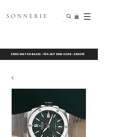
ZENO WATCH BASEL -15% MIT DEM CODE : ZENO15