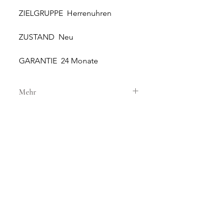
ZIELGRUPPE Herrenuhren
ZUSTAND Neu
GARANTIE 24 Monate
Mehr
GEHÄUSE
GEHÄUSEMATERIAL Stahl
GEHÄUSEDURCHMESSER 39 mm
HÖHE 11.50 mm
WASSERDICHTIGKEIT 20 ATM
NEUE UND ORIGINALE
GLAS Saphirglas
UHREN