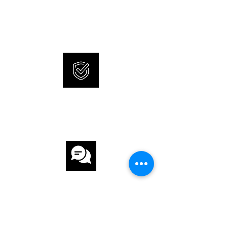
SONNERIE bietet brandneue
ZIFFERBLATT Grün
und 100% originale Uhren an.
UHRWERK
UHRWERK Automatik
KALIBER AL-525
INTERNATIONALE
GANGRESERVE 38 h
GARANTIE
ARMBAND
ARMBAND Stahl
ARMBANDFARBE Stahl
KUNDENSERVICE
SCHLIESSE Faltschliesse
FUNKTIONEN
Datumsanzeige, Leuchtzeiger / -ziffern