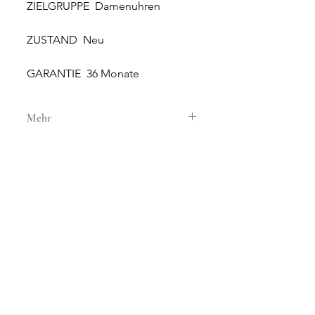
ZIELGRUPPE Damenuhren
ZUSTAND Neu
GARANTIE 36 Monate
Mehr
GEHÄUSE
GEHÄUSEMATERIAL Stahl
GEHÄUSEDURCHMESSER 34 mm
HÖHE 9.14 mm
WASSERDICHTIGKEIT 10 ATM
NEW AND ORIGINAL
GLAS Saphirglas
WATCHES
SONNERIE offers brand new