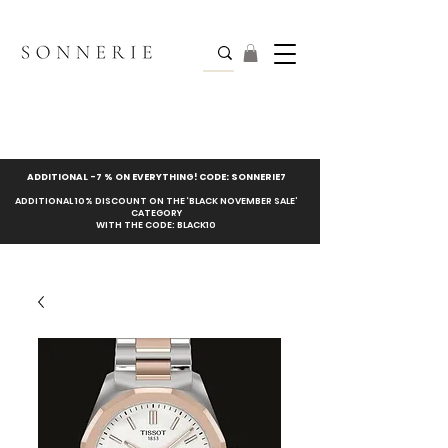
ADDITIONAL -7 % ON EVERYTHING! CODE: SONNERIE7
ADDITIONAL 10% DISCOUNT ON THE ‘BLACK NOVEMBER SALE’
CATEGORY
WITH THE CODE: BLACK10