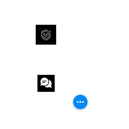
ZIFFERBLATT Perlmutt
and 100% original watches.
UHRWERK
UHRWERK Solar
ARMBAND
INTERNATIONAL
ARMBAND Stahl
WARRANTY
ARMBANDFARBE Bicolor
SCHLIESSE Faltschiesse
FUNKTIONEN
Datumsanzeige, Leuchtzeiger / -ziffern
CUSTOMER
SERVICE