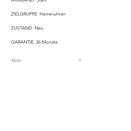
ZIELGRUPPE Herrenuhren
ZUSTAND Neu
GARANTIE 36 Monate
Mehr
GEHÄUSE
GEHÄUSEMATERIAL Stahl
GEHÄUSEDURCHMESSER 41 mm
HÖHE 13.2 mm
WASSERDICHTIGKEIT 10 ATM