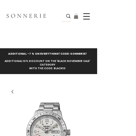
ADDITIONAL -7 % ON EVERYTHING! CODE: SONNERIE7
ADDITIONAL 10% DISCOUNT ON THE ‘BLACK NOVEMBER SALE’
CATEGORY
WITH THE CODE: BLACK10